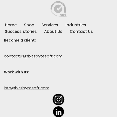
Home
Shop
Services
Industries
Success stories
About Us
Contact Us
Become a client:
contactus@bitsbytesoft.com
Work with us
:
info@bitsbytesoft.com