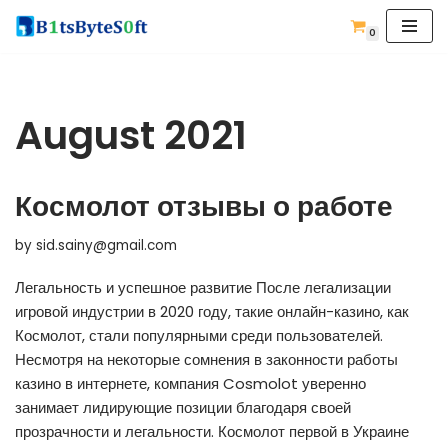
0
Skip
to
content
August 2021
Космолот отзывы о работе
by
sid.sainy@gmail.com
Легальность и успешное развитие После легализации
игровой индустрии в 2020 году, такие онлайн-казино, как
Космолот, стали популярными среди пользователей.
Несмотря на некоторые сомнения в законности работы
казино в интернете, компания Cosmolot уверенно
занимает лидирующие позиции благодаря своей
прозрачности и легальности. Космолот первой в Украине