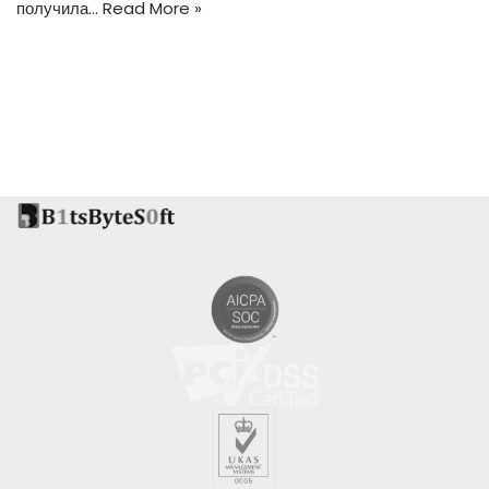
получила…
Read More »