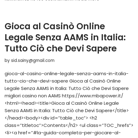
Gioca al Casinò Online
Legale Senza AAMS in Italia:
Tutto Ciò che Devi Sapere
by
sid.sainy@gmail.com
gioca-al-casino-online-legale-senza-aams-in-italia-
tutto-cio-che-devi-sapere Gioca al Casinò Online
Legale Senza AAMS in Italia: Tutto Ciò che Devi Sapere
migliori casino non AAMS https://www.mbapower.it/
<html><head><title>Gioca al Casinò Online Legale
Senza AAMS in Italia: Tutto Ciò che Devi Sapere</title>
</head><body><div id=”table_toc”> <h2
class=”titletoc”>Contents</h2> <ul class=”TOC_hrefs”>
<li><a href=”#la-guida-completa-per-giocare-al-