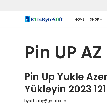
Skip
to
HOME
SHOP
content
Pin UP AZ
Pin Up Yukle Az
Yükləyin 2023 121
by
sid.sainy@gmail.com