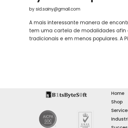
by
sid.sainy@gmail.com
A mais interessante manera de encontrá
tem uma cartela de modalidades afin de
tradicionais e em menos populares. A P
Home
Shop
Service
Industr
Success