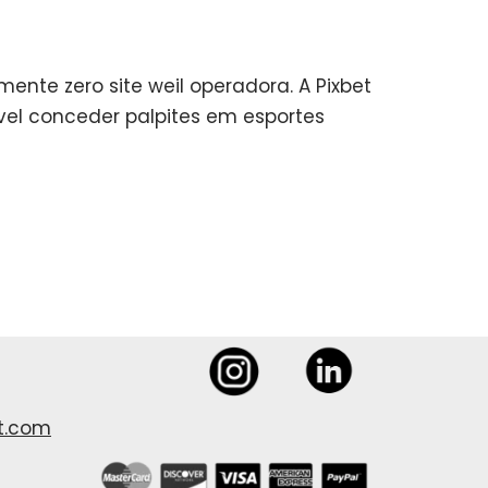
nte zero site weil operadora. A Pixbet
ível conceder palpites em esportes
t.com