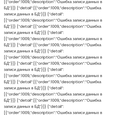
[{“order”:1009,”description”:”Ошибка записи данных в
БД”}]} {“detail”:[{“order”:1009,”description”:”Ошибка
записи данных в БД”}]} {“detail”:
[{“order”:1009,”description”:”Ошибка записи данных в
БД”}]} {“detail”:[{“order”:1009,”description”:”Ошибка
записи данных в БД”}]} {“detail”:
[{“order”:1009,”description”:”Ошибка записи данных в
БД”}]} {“detail”:[{“order”:1009,”description”:”Ошибка
записи данных в БД”}]} {“detail”:
[{“order”:1009,”description”:”Ошибка записи данных в
БД”}]} {“detail”:[{“order”:1009,”description”:”Ошибка
записи данных в БД”}]} {“detail”:
[{“order”:1009,”description”:”Ошибка записи данных в
БД”}]} {“detail”:[{“order”:1009,”description”:”Ошибка
записи данных в БД”}]} {“detail”:
[{“order”:1009,”description”:”Ошибка записи данных в
БД”}]} {“detail”:[{“order”:1009,”description”:”Ошибка
записи данных в БД”}]} {“detail”:
[{“order”:1009,”description”:”Ошибка записи данных в