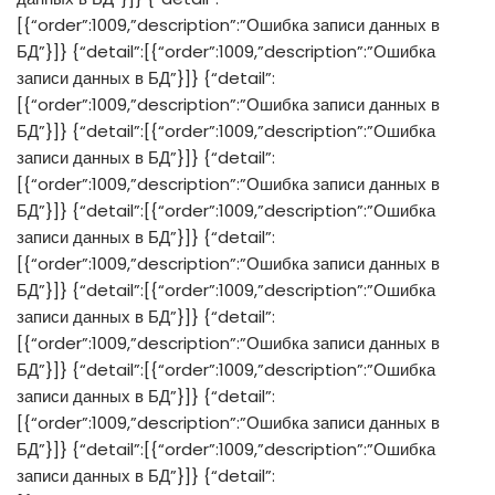
[{“order”:1009,”description”:”Ошибка записи данных в
БД”}]} {“detail”:[{“order”:1009,”description”:”Ошибка
записи данных в БД”}]} {“detail”:
[{“order”:1009,”description”:”Ошибка записи данных в
БД”}]} {“detail”:[{“order”:1009,”description”:”Ошибка
записи данных в БД”}]} {“detail”:
[{“order”:1009,”description”:”Ошибка записи данных в
БД”}]} {“detail”:[{“order”:1009,”description”:”Ошибка
записи данных в БД”}]} {“detail”:
[{“order”:1009,”description”:”Ошибка записи данных в
БД”}]} {“detail”:[{“order”:1009,”description”:”Ошибка
записи данных в БД”}]} {“detail”:
[{“order”:1009,”description”:”Ошибка записи данных в
БД”}]} {“detail”:[{“order”:1009,”description”:”Ошибка
записи данных в БД”}]} {“detail”:
[{“order”:1009,”description”:”Ошибка записи данных в
БД”}]} {“detail”:[{“order”:1009,”description”:”Ошибка
записи данных в БД”}]} {“detail”: