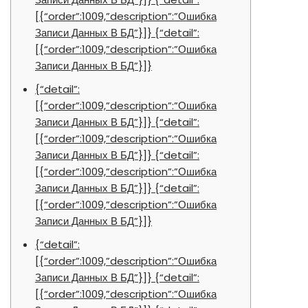
[{“order”:1009,”description”:”Ошибка
Записи Данных В БД”}]} {“detail”:
[{“order”:1009,”description”:”Ошибка
Записи Данных В БД”}]}
{“detail”:
[{“order”:1009,”description”:”Ошибка
Записи Данных В БД”}]} {“detail”:
[{“order”:1009,”description”:”Ошибка
Записи Данных В БД”}]} {“detail”:
[{“order”:1009,”description”:”Ошибка
Записи Данных В БД”}]} {“detail”:
[{“order”:1009,”description”:”Ошибка
Записи Данных В БД”}]}
{“detail”:
[{“order”:1009,”description”:”Ошибка
Записи Данных В БД”}]} {“detail”:
[{“order”:1009,”description”:”Ошибка