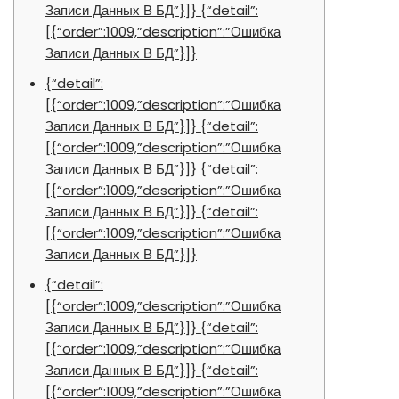
Записи Данных В БД”}]} {“detail”:
[{“order”:1009,”description”:”Ошибка
Записи Данных В БД”}]}
{“detail”:
[{“order”:1009,”description”:”Ошибка
Записи Данных В БД”}]} {“detail”:
[{“order”:1009,”description”:”Ошибка
Записи Данных В БД”}]} {“detail”:
[{“order”:1009,”description”:”Ошибка
Записи Данных В БД”}]} {“detail”:
[{“order”:1009,”description”:”Ошибка
Записи Данных В БД”}]}
{“detail”:
[{“order”:1009,”description”:”Ошибка
Записи Данных В БД”}]} {“detail”:
[{“order”:1009,”description”:”Ошибка
Записи Данных В БД”}]} {“detail”:
[{“order”:1009,”description”:”Ошибка