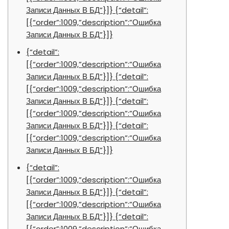
Записи Данных В БД”}]} {“detail”:
[{“order”:1009,”description”:”Ошибка
Записи Данных В БД”}]}
{“detail”:
[{“order”:1009,”description”:”Ошибка
Записи Данных В БД”}]} {“detail”:
[{“order”:1009,”description”:”Ошибка
Записи Данных В БД”}]} {“detail”:
[{“order”:1009,”description”:”Ошибка
Записи Данных В БД”}]} {“detail”:
[{“order”:1009,”description”:”Ошибка
Записи Данных В БД”}]}
{“detail”:
[{“order”:1009,”description”:”Ошибка
Записи Данных В БД”}]} {“detail”:
[{“order”:1009,”description”:”Ошибка
Записи Данных В БД”}]} {“detail”:
[{“order”:1009,”description”:”Ошибка