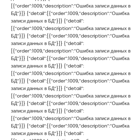
[{“order”:1009,”description”:”Ошибка записи данных в
БД”}]} {“detail”:[{“order”:1009,”description”:”Ошибка
записи данных в БД”}]} {“detail”:
[{“order”:1009,”description”:”Ошибка записи данных в
БД”}]} {“detail”:[{“order”:1009,”description”:”Ошибка
записи данных в БД”}]} {“detail”:
[{“order”:1009,”description”:”Ошибка записи данных в
БД”}]} {“detail”:[{“order”:1009,”description”:”Ошибка
записи данных в БД”}]} {“detail”:
[{“order”:1009,”description”:”Ошибка записи данных в
БД”}]} {“detail”:[{“order”:1009,”description”:”Ошибка
записи данных в БД”}]} {“detail”:
[{“order”:1009,”description”:”Ошибка записи данных в
БД”}]} {“detail”:[{“order”:1009,”description”:”Ошибка
записи данных в БД”}]} {“detail”:
[{“order”:1009,”description”:”Ошибка записи данных в
БД”}]} {“detail”:[{“order”:1009,”description”:”Ошибка
записи данных в БД”}]} {“detail”: