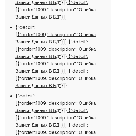
Записи Данных В БД”}]} {“detail”:
[{“order”:1009,”description”:”Ошибка
Записи Данных В БД”}]}
{“detail”:
[{“order”:1009,”description”:”Ошибка
Записи Данных В БД”}]} {“detail”:
[{“order”:1009,”description”:”Ошибка
Записи Данных В БД”}]} {“detail”:
[{“order”:1009,”description”:”Ошибка
Записи Данных В БД”}]} {“detail”:
[{“order”:1009,”description”:”Ошибка
Записи Данных В БД”}]}
{“detail”:
[{“order”:1009,”description”:”Ошибка
Записи Данных В БД”}]} {“detail”:
[{“order”:1009,”description”:”Ошибка
Записи Данных В БД”}]} {“detail”:
[{“order”:1009,”description”:”Ошибка