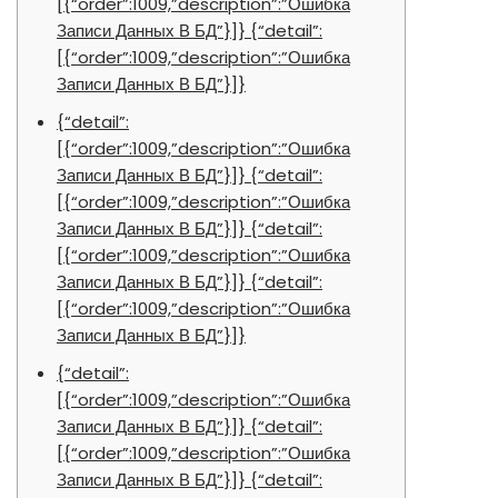
[{“order”:1009,”description”:”Ошибка
Записи Данных В БД”}]} {“detail”:
[{“order”:1009,”description”:”Ошибка
Записи Данных В БД”}]}
{“detail”:
[{“order”:1009,”description”:”Ошибка
Записи Данных В БД”}]} {“detail”:
[{“order”:1009,”description”:”Ошибка
Записи Данных В БД”}]} {“detail”:
[{“order”:1009,”description”:”Ошибка
Записи Данных В БД”}]} {“detail”:
[{“order”:1009,”description”:”Ошибка
Записи Данных В БД”}]}
{“detail”:
[{“order”:1009,”description”:”Ошибка
Записи Данных В БД”}]} {“detail”:
[{“order”:1009,”description”:”Ошибка
Записи Данных В БД”}]} {“detail”: