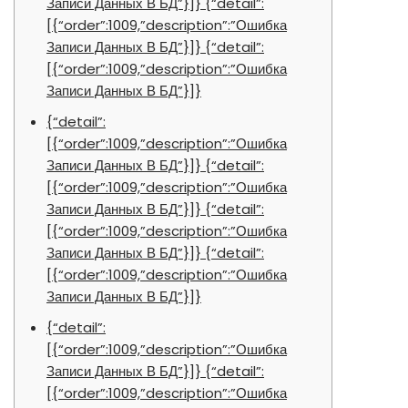
Записи Данных В БД”}]} {“detail”:
[{“order”:1009,”description”:”Ошибка
Записи Данных В БД”}]} {“detail”:
[{“order”:1009,”description”:”Ошибка
Записи Данных В БД”}]}
{“detail”:
[{“order”:1009,”description”:”Ошибка
Записи Данных В БД”}]} {“detail”:
[{“order”:1009,”description”:”Ошибка
Записи Данных В БД”}]} {“detail”:
[{“order”:1009,”description”:”Ошибка
Записи Данных В БД”}]} {“detail”:
[{“order”:1009,”description”:”Ошибка
Записи Данных В БД”}]}
{“detail”:
[{“order”:1009,”description”:”Ошибка
Записи Данных В БД”}]} {“detail”:
[{“order”:1009,”description”:”Ошибка