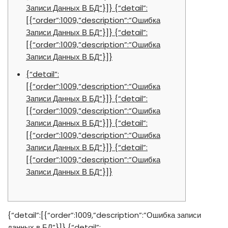
Записи Данных В БД”}]} {“detail”:
[{“order”:1009,”description”:”Ошибка
Записи Данных В БД”}]} {“detail”:
[{“order”:1009,”description”:”Ошибка
Записи Данных В БД”}]}
{“detail”:
[{“order”:1009,”description”:”Ошибка
Записи Данных В БД”}]} {“detail”:
[{“order”:1009,”description”:”Ошибка
Записи Данных В БД”}]} {“detail”:
[{“order”:1009,”description”:”Ошибка
Записи Данных В БД”}]} {“detail”:
[{“order”:1009,”description”:”Ошибка
Записи Данных В БД”}]}
{“detail”:[{“order”:1009,”description”:”Ошибка записи
данных в БД”}]} {“detail”: