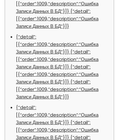
[{“order”:1009,”description”:”Ошибка
Записи Данных В БД”}]} {“detail”:
[{“order”:1009,”description”:”Ошибка
Записи Данных В БД”}]}
{“detail”:
[{“order”:1009,”description”:”Ошибка
Записи Данных В БД”}]} {“detail”:
[{“order”:1009,”description”:”Ошибка
Записи Данных В БД”}]} {“detail”:
[{“order”:1009,”description”:”Ошибка
Записи Данных В БД”}]} {“detail”:
[{“order”:1009,”description”:”Ошибка
Записи Данных В БД”}]}
{“detail”:
[{“order”:1009,”description”:”Ошибка
Записи Данных В БД”}]} {“detail”:
[{“order”:1009,”description”:”Ошибка
Записи Данных В БД”}]} {“detail”: