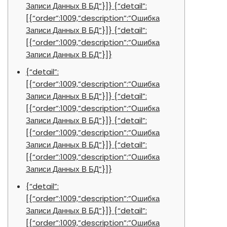
Записи Данных В БД”}]} {“detail”:
[{“order”:1009,”description”:”Ошибка
Записи Данных В БД”}]} {“detail”:
[{“order”:1009,”description”:”Ошибка
Записи Данных В БД”}]}
{“detail”:
[{“order”:1009,”description”:”Ошибка
Записи Данных В БД”}]} {“detail”:
[{“order”:1009,”description”:”Ошибка
Записи Данных В БД”}]} {“detail”:
[{“order”:1009,”description”:”Ошибка
Записи Данных В БД”}]} {“detail”:
[{“order”:1009,”description”:”Ошибка
Записи Данных В БД”}]}
{“detail”:
[{“order”:1009,”description”:”Ошибка
Записи Данных В БД”}]} {“detail”:
[{“order”:1009,”description”:”Ошибка