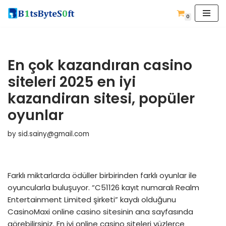
0
Skip
to
content
En çok kazandıran casino
siteleri 2025 en iyi
kazandiran sitesi, popüler
oyunlar
by
sid.sainy@gmail.com
Farklı miktarlarda ödüller birbirinden farklı oyunlar ile
oyuncularla buluşuyor. “C51126 kayıt numaralı Realm
Entertainment Limited şirketi” kaydı olduğunu
CasinoMaxi online casino sitesinin ana sayfasında
görebilirsiniz. En iyi online casino siteleri yüzlerce