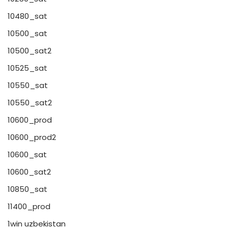
10480_sat
10500_sat
10500_sat2
10525_sat
10550_sat
10550_sat2
10600_prod
10600_prod2
10600_sat
10600_sat2
10850_sat
11400_prod
1win uzbekistan