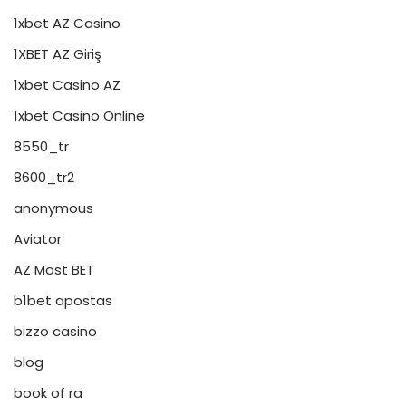
1xbet AZ Casino
1XBET AZ Giriş
1xbet Casino AZ
1xbet Casino Online
8550_tr
8600_tr2
anonymous
Aviator
AZ Most BET
b1bet apostas
bizzo casino
blog
book of ra