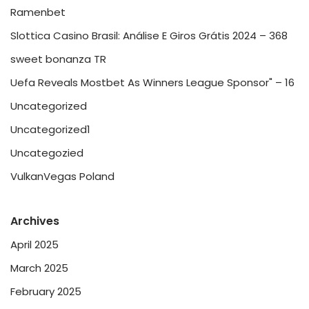
Ramenbet
Slottica Casino Brasil: Análise E Giros Grátis 2024 – 368
sweet bonanza TR
Uefa Reveals Mostbet As Winners League Sponsor" – 16
Uncategorized
Uncategorized1
Uncategozied
VulkanVegas Poland
Archives
April 2025
March 2025
February 2025