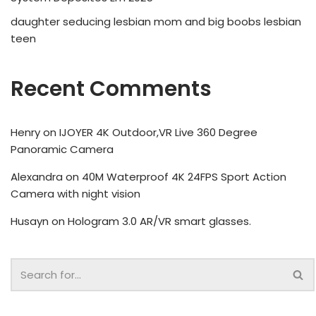
daughter seducing lesbian mom and big boobs lesbian
teen
Recent Comments
Henry
on
IJOYER 4K Outdoor,VR Live 360 Degree
Panoramic Camera
Alexandra
on
40M Waterproof 4K 24FPS Sport Action
Camera with night vision
Husayn
on
Hologram 3.0 AR/VR smart glasses.