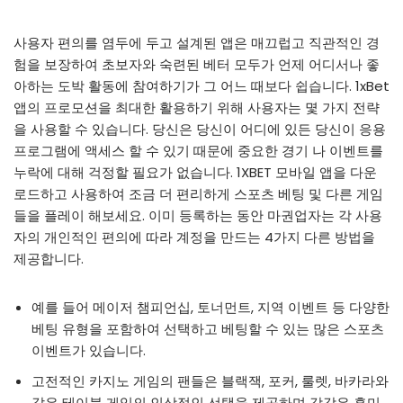
사용자 편의를 염두에 두고 설계된 앱은 매끄럽고 직관적인 경
험을 보장하여 초보자와 숙련된 베터 모두가 언제 어디서나 좋
아하는 도박 활동에 참여하기가 그 어느 때보다 쉽습니다. 1xBet
앱의 프로모션을 최대한 활용하기 위해 사용자는 몇 가지 전략
을 사용할 수 있습니다. 당신은 당신이 어디에 있든 당신이 응용
프로그램에 액세스 할 수 있기 때문에 중요한 경기 나 이벤트를
누락에 대해 걱정할 필요가 없습니다. 1XBET 모바일 앱을 다운
로드하고 사용하여 조금 더 편리하게 스포츠 베팅 및 다른 게임
들을 플레이 해보세요. 이미 등록하는 동안 마권업자는 각 사용
자의 개인적인 편의에 따라 계정을 만드는 4가지 다른 방법을
제공합니다.
예를 들어 메이저 챔피언십, 토너먼트, 지역 이벤트 등 다양한
베팅 유형을 포함하여 선택하고 베팅할 수 있는 많은 스포츠
이벤트가 있습니다.
고전적인 카지노 게임의 팬들은 블랙잭, 포커, 룰렛, 바카라와
같은 테이블 게임의 인상적인 선택을 제공하며 각각은 흥미