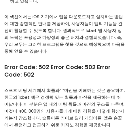
하고 있습니다.
이 섹션에서는 iOS 기기에서 앱을 다운로드하고 설치하는 방법
에 대한 종합적인 안내를 제공하여, 사용자들이 앱의 기능을 완
전히 활용할 수 있도록 합니다. 결과적으로 1xbet 앱 사용자 정
의 노력은 포용성과 다양성의 좋은 터치와 결합되었습니다. 즉,
우리 모두는 그러한 프로그램을 찾을 것으로 예상했으며 다음을
통해 얻을 수 있습니다.
Error Code: 502 Error Code: 502 Error
Code: 502
스포츠 베팅 세계에서 확률과” “마진을 이해하는 것은 중요하며,
한국의 1xbet 앱은 경쟁력 있는 확률과 마진을 제공하는 데 뛰
어납니다. 이 부분은 앱 내의 베팅 확률과 마진의 구조를 다루며,
이것이 400, 000명의 사용자들에게 베팅 경험을 어떻게 향상시
키는지 강조합니다. 슬롯이든 라이브 딜러 게임이든, 앱은 손끝
에서 완전하고 접근하기 쉬운 카지노 경험을 제공합니다.