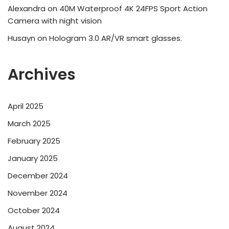
Alexandra
on
40M Waterproof 4K 24FPS Sport Action
Camera with night vision
Husayn
on
Hologram 3.0 AR/VR smart glasses.
Archives
April 2025
March 2025
February 2025
January 2025
December 2024
November 2024
October 2024
August 2024