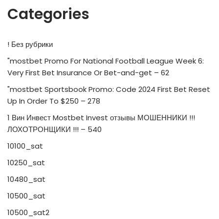
Categories
! Без рубрики
"mostbet Promo For National Football League Week 6:
Very First Bet Insurance Or Bet-and-get – 62
"mostbet Sportsbook Promo: Code 2024 First Bet Reset
Up In Order To $250 – 278
1 Вин Инвест Mostbet Invest отзывы МОШЕННИКИ !!!
ЛОХОТРОНЩИКИ !!! – 540
10100_sat
10250_sat
10480_sat
10500_sat
10500_sat2