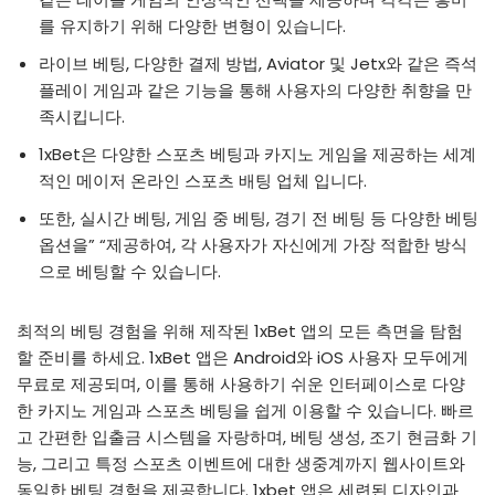
를 유지하기 위해 다양한 변형이 있습니다.
라이브 베팅, 다양한 결제 방법, Aviator 및 Jetx와 같은 즉석
플레이 게임과 같은 기능을 통해 사용자의 다양한 취향을 만
족시킵니다.
1xBet은 다양한 스포츠 베팅과 카지노 게임을 제공하는 세계
적인 메이저 온라인 스포츠 배팅 업체 입니다.
또한, 실시간 베팅, 게임 중 베팅, 경기 전 베팅 등 다양한 베팅
옵션을” “제공하여, 각 사용자가 자신에게 가장 적합한 방식
으로 베팅할 수 있습니다.
최적의 베팅 경험을 위해 제작된 1xBet 앱의 모든 측면을 탐험
할 준비를 하세요. 1xBet 앱은 Android와 iOS 사용자 모두에게
무료로 제공되며, 이를 통해 사용하기 쉬운 인터페이스로 다양
한 카지노 게임과 스포츠 베팅을 쉽게 이용할 수 있습니다. 빠르
고 간편한 입출금 시스템을 자랑하며, 베팅 생성, 조기 현금화 기
능, 그리고 특정 스포츠 이벤트에 대한 생중계까지 웹사이트와
동일한 베팅 경험을 제공합니다. 1xbet 앱은 세련된 디자인과