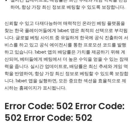
하여, 항상 가장 최신 정보로 베팅할 수 있도록 보장합니다.
신뢰할 수 있고 다재다능하며 매력적인 온라인 베팅 플랫폼을
찾는 한국 플레이어들에게 1xbet 앱은 최적의 선택으로 부각됩
니다. 글로벌 베팅 사이트 중 유일하게 한국에 공식 진출하여 서
비스를 하고 있고 공식 에이전시를 통한 프로모션 코드를 발행
하고 있습니다. 1xbet 앱의 배당률은 가치를 제공하기 위해 계
산되며, 베터들에게 베팅에서 더 높은 수익을 얻을 수 있는 잠재
력을 줍니다. 실시간 업데이트로, 배당률은 최신 추세와 게임 역
학을 반영하여, 항상 가장 최신 정보로 베팅할 수 있도록 보장합
니다. 1xbet 앱을 실행하면, 모든 중요한 섹션을 효율적으로 제
시하는 홈페이지가 표시됩니다.
Error Code: 502 Error Code:
502 Error Code: 502