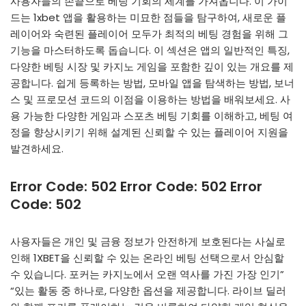
사용자들의 손끝으로 베팅 기회의 세계를 가져옵니다. 이 가이
드는 1xbet 앱을 활용하는 미묘한 점들을 탐구하여, 새로운 플
레이어와 숙련된 플레이어 모두가 최적의 베팅 경험을 위해 그
기능을 마스터하도록 돕습니다. 이 섹션은 앱의 일반적인 특징,
다양한 베팅 시장 및 카지노 게임을 포함한 깊이 있는 개요를 제
공합니다. 쉽게 등록하는 방법, 모바일 앱을 탐색하는 방법, 보너
스 및 프로모션 코드의 이점을 이용하는 방법을 배워보세요. 사
용 가능한 다양한 게임과 스포츠 베팅 기회를 이해하고, 베팅 여
정을 향상시키기 위해 설계된 신뢰할 수 있는 플레이어 지원을
발견하세요.
Error Code: 502 Error Code: 502 Error
Code: 502
사용자들은 개인 및 금융 정보가 안전하게 보호된다는 사실로
인해 1XBET을 신뢰할 수 있는 온라인 베팅 선택으로서 안심할
수 있습니다. 포커는 카지노에서 오랜 역사를 가진 가장 인기”
“있는 활동 중 하나로, 다양한 옵션을 제공합니다. 라이브 딜러