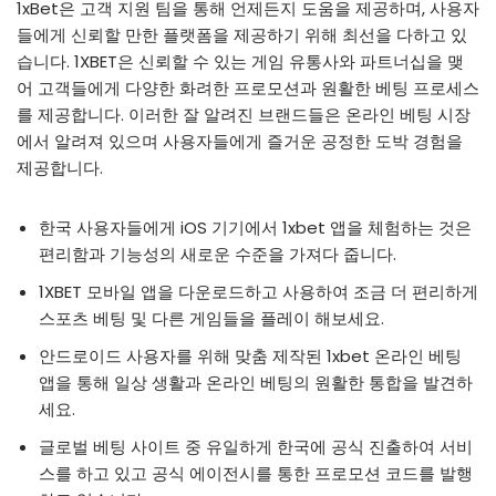
1xBet은 고객 지원 팀을 통해 언제든지 도움을 제공하며, 사용자
들에게 신뢰할 만한 플랫폼을 제공하기 위해 최선을 다하고 있
습니다. 1XBET은 신뢰할 수 있는 게임 유통사와 파트너십을 맺
어 고객들에게 다양한 화려한 프로모션과 원활한 베팅 프로세스
를 제공합니다. 이러한 잘 알려진 브랜드들은 온라인 베팅 시장
에서 알려져 있으며 사용자들에게 즐거운 공정한 도박 경험을
제공합니다.
한국 사용자들에게 iOS 기기에서 1xbet 앱을 체험하는 것은
편리함과 기능성의 새로운 수준을 가져다 줍니다.
1XBET 모바일 앱을 다운로드하고 사용하여 조금 더 편리하게
스포츠 베팅 및 다른 게임들을 플레이 해보세요.
안드로이드 사용자를 위해 맞춤 제작된 1xbet 온라인 베팅
앱을 통해 일상 생활과 온라인 베팅의 원활한 통합을 발견하
세요.
글로벌 베팅 사이트 중 유일하게 한국에 공식 진출하여 서비
스를 하고 있고 공식 에이전시를 통한 프로모션 코드를 발행