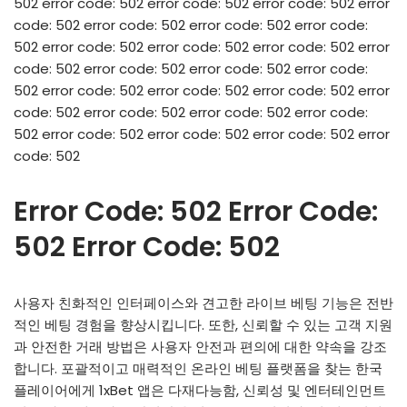
502 error code: 502 error code: 502 error code: 502 error
code: 502 error code: 502 error code: 502 error code:
502 error code: 502 error code: 502 error code: 502 error
code: 502 error code: 502 error code: 502 error code:
502 error code: 502 error code: 502 error code: 502 error
code: 502 error code: 502 error code: 502 error code:
502 error code: 502 error code: 502 error code: 502 error
code: 502
Error Code: 502 Error Code:
502 Error Code: 502
사용자 친화적인 인터페이스와 견고한 라이브 베팅 기능은 전반
적인 베팅 경험을 향상시킵니다. 또한, 신뢰할 수 있는 고객 지원
과 안전한 거래 방법은 사용자 안전과 편의에 대한 약속을 강조
합니다. 포괄적이고 매력적인 온라인 베팅 플랫폼을 찾는 한국
플레이어에게 1xBet 앱은 다재다능함, 신뢰성 및 엔터테인먼트