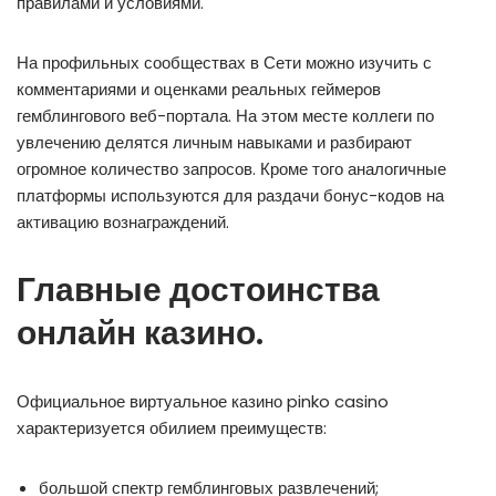
правилами и условиями.
На профильных сообществах в Сети можно изучить с
комментариями и оценками реальных геймеров
гемблингового веб-портала. На этом месте коллеги по
увлечению делятся личным навыками и разбирают
огромное количество запросов. Кроме того аналогичные
платформы используются для раздачи бонус-кодов на
активацию вознаграждений.
Главные достоинства
онлайн казино.
Официальное виртуальное казино pinko casino
характеризуется обилием преимуществ:
большой спектр гемблинговых развлечений;