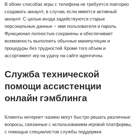
В обоих способах игры с телефона не требуется повторно
создавать аккаунт, в случае, если имеется активный
аккаунт. С целью входа задействуются старые
персональные данные – имя пользователя и пароль.
Функционал полностью сохранены и обеспечивает
возможность выполнять обычные манипуляции и
процедуры без трудностей. Кроме того объем и
ассортимент игр на удачу на сайте идентичны.
Служба технической
помощи ассистенции
онлайн гэмблинга
Клиенты интернет-казино могут быстро решать различные
вопросы, связанные с использованием игровой платформы,
с помощью специалистов службы поддержки.