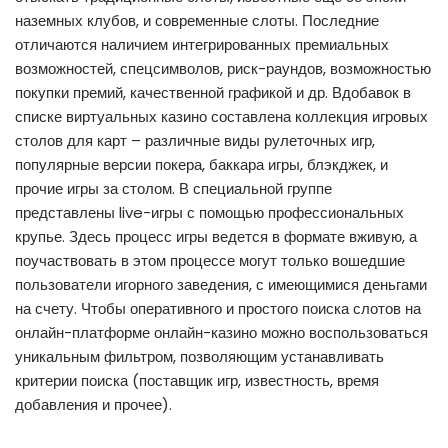
наземных клубов, и современные слоты. Последние
отличаются наличием интегрированных премиальных
возможностей, спецсимволов, риск-раундов, возможностью
покупки премий, качественной графикой и др. Вдобавок в
списке виртуальных казино составлена коллекция игровых
столов для карт – различные виды рулеточных игр,
популярные версии покера, баккара игры, блэкджек, и
прочие игры за столом. В специальной группе
представлены live-игры с помощью профессиональных
крупье. Здесь процесс игры ведется в формате вживую, а
поучаствовать в этом процессе могут только вошедшие
пользователи игорного заведения, с имеющимися деньгами
на счету. Чтобы оперативного и простого поиска слотов на
онлайн-платформе онлайн-казино можно воспользоваться
уникальным фильтром, позволяющим устанавливать
критерии поиска (поставщик игр, известность, время
добавления и прочее).