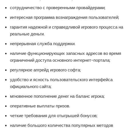
сотрудничество с проверенными провайдерами;
интересная программа вознаграждения пользователей;
гарантия надежной и справедливой игрового процесса на
реальные деньги.
непрерывная служба поддержки.
наличие функционирующих запасных адресов во время
ограничений доступа основного интернет-портала;
регулярное апгрейд игрового софта;
удобство и ясность пользовательского интерфейса
официального сайта;
мгновенное пополнение денег на баланс игрока;
оперативные выплаты призов.
четкие требования для отыгрышей бонусов;
наличие большого количества популярных методов