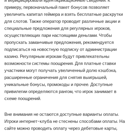
и верифицировали идентификационные сведения. К
примеру, первоначальный пакет бонусов позволяет
увеличить капитал геймера и взять бесплатные раскрутки
для слотов. Также оператор проводит различные акции и
специальные предложения для регулярных игроков,
осуществляющих пари настоящими деньгами. Чтобы
пропускать заманчивые предложения, рекомендуется
подписаться на новостную подписку от администрации
казино. Регулярным игрокам будут привлекательны
возможности системы поощрения. Для платные ставки
участники могут получать увеличенный долю кэшбэка,
расширенные ограничения для снятия выигрышей,
уникальные бонусы, промокоды и прочее. Доступные
привилегии определяются рангом, что игрок занимает в
схеме поощрений.
Вне внимания не остаются доступные варианты оплаты.
Игроки интернет-клуба не стеснены способами оплаты. На
сайте можно проводить оплату через дебетовые карты,