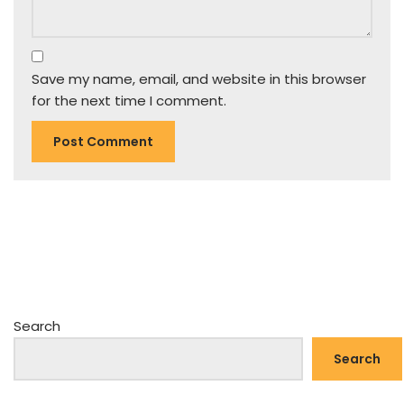
Save my name, email, and website in this browser
for the next time I comment.
Search
Search