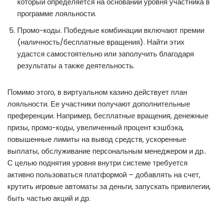
который определяется на основании уровня участника в
программе лояльности.
Промо-коды. Победные комбинации включают премии
(наличность/бесплатные вращения). Найти этих
удастся самостоятельно или заполучить благодаря
результаты а также деятельность.
Помимо этого, в виртуальном казино действует план
лояльности. Ее участники получают дополнительные
преференции. Например, бесплатные вращения, денежные
призы, промо-коды, увеличенный процент кэшбэка,
повышенные лимиты на вывод средств, ускоренные
выплаты, обслуживание персональным менеджером и др..
С целью поднятия уровня внутри системе требуется
активно пользоваться платформой – добавлять на счет,
крутить игровые автоматы за деньги, запускать привилегии,
быть частью акций и др.