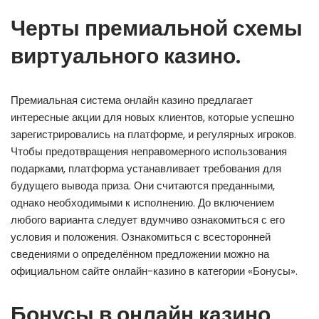
Черты премиальной схемы
виртуального казино.
Премиальная система онлайн казино предлагает
интересные акции для новых клиентов, которые успешно
зарегистрировались на платформе, и регулярных игроков.
Чтобы предотвращения неправомерного использования
подарками, платформа устанавливает требования для
будущего вывода приза. Они считаются преданными,
однако необходимыми к исполнению. До включением
любого варианта следует вдумчиво ознакомиться с его
условия и положения. Ознакомиться с всесторонней
сведениями о определённом предложении можно на
официальном сайте онлайн-казино в категории «Бонусы».
Бонусы в онлайн казино