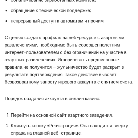
обращение к технической поддержке;
непрерывный доступ к автоматам и прочим.
С целью создать профиль на веб-ресурсе с азартными
развлечениями, необходимо быть совершеннолетним
интернет-пользователем с без ограничений на участие в
азартных развлечениях. Игнорировать предписанные
правила не получится – жульничество будет раскрыт в
результате подтверждения. Такое действие вызовет
безвозвратному запрету игрового аккаунта с снятием счета.
Порядок создания аккаунта в онлайн казино:
Перейти на основной сайт азартного заведения.
Кликнуть кнопку «Регистрация». Она находится вверху
справа на главной веб-странице.