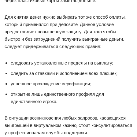
через пластиковые карты заметно дольше.
Для снятия денег нужно выбирать тот же способ оплаты,
который применялся при депозите. Данное условие
предоставляет повышенную защиту. Для того чтобы
быстро и без затруднений получить выигранные деньги,
следует придерживаться следующих правил:
следовать установленные пределы на выплату;
следить за ставками и исполнением всех плюшек;
успешное прохождение верификации;
открытие лишь единственного профиля для
единственного игрока.
В ситуации возникновения любых запросов, касающихся
выигрышей в виртуальном казино, стоит консультироваться
у профессионалам службы поддержки.