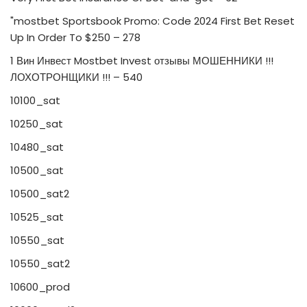
"mostbet Sportsbook Promo: Code 2024 First Bet Reset
Up In Order To $250 – 278
1 Вин Инвест Mostbet Invest отзывы МОШЕННИКИ !!!
ЛОХОТРОНЩИКИ !!! – 540
10100_sat
10250_sat
10480_sat
10500_sat
10500_sat2
10525_sat
10550_sat
10550_sat2
10600_prod