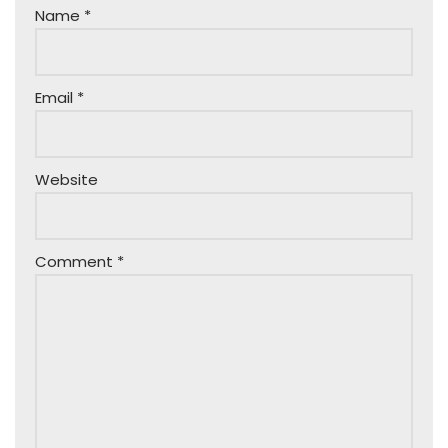
Name
*
Email
*
Website
Comment
*