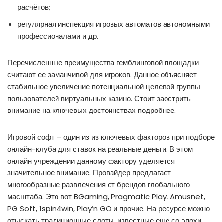
расчётов;
регулярная инспекция игровых автоматов автономными
профессионалами и др.
Перечисленные преимущества гемблинговой площадки
считают ее заманчивой для игроков. Данное объясняет
стабильное увеличение потенциальной целевой группы
пользователей виртуальных казино. Стоит заострить
внимание на ключевых достоинствах подробнее.
Игровой софт – один из из ключевых факторов при подборе
онлайн-клуба для ставок на реальные деньги. В этом
онлайн учреждении данному фактору уделяется
значительное внимание. Провайдер предлагает
многообразные развлечения от брендов глобального
масштаба. Это вот BGaming, Pragmatic Play, Amusnet,
PG Soft, 1spin4win, Play’n GO и прочие. На ресурсе можно
отыскать традиционные слоты, известные еще со эпохи