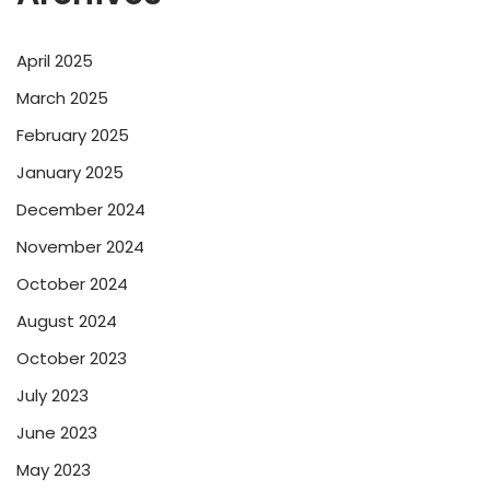
April 2025
March 2025
February 2025
January 2025
December 2024
November 2024
October 2024
August 2024
October 2023
July 2023
June 2023
May 2023