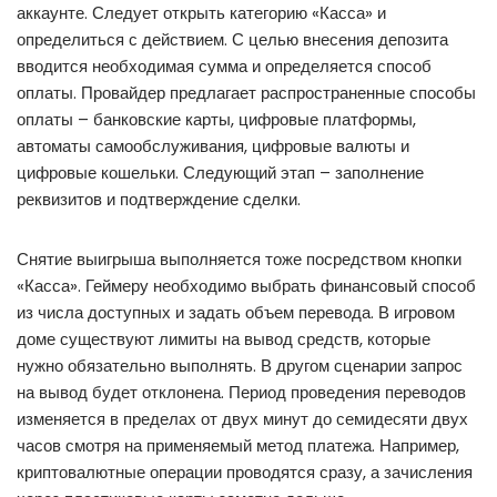
аккаунте. Следует открыть категорию «Касса» и
определиться с действием. С целью внесения депозита
вводится необходимая сумма и определяется способ
оплаты. Провайдер предлагает распространенные способы
оплаты – банковские карты, цифровые платформы,
автоматы самообслуживания, цифровые валюты и
цифровые кошельки. Следующий этап – заполнение
реквизитов и подтверждение сделки.
Снятие выигрыша выполняется тоже посредством кнопки
«Касса». Геймеру необходимо выбрать финансовый способ
из числа доступных и задать объем перевода. В игровом
доме существуют лимиты на вывод средств, которые
нужно обязательно выполнять. В другом сценарии запрос
на вывод будет отклонена. Период проведения переводов
изменяется в пределах от двух минут до семидесяти двух
часов смотря на применяемый метод платежа. Например,
криптовалютные операции проводятся сразу, а зачисления