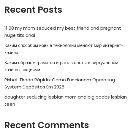
Recent Posts
11 08 my mom seduced my best friend and pregnant
huge tits anal
Каким способом новые технологии меняют мир интернет-
казино
Каким образом грамотно играть в слоты в виртуальном
казино с акциями
Pixbet Tirada Rápido: Como Funcionam Operating
System Depósitos Em 2025
daughter seducing lesbian mom and big boobs lesbian
teen
Recent Comments