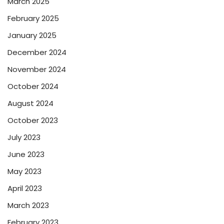
March 2025
February 2025
January 2025
December 2024
November 2024
October 2024
August 2024
October 2023
July 2023
June 2023
May 2023
April 2023
March 2023
February 2023