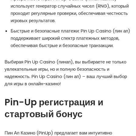
использует генератор случайных чисел (RNG), который
проходит регулярные проверки, обеспечивая честность
игровых результатов.
Быстрые и безопасные платежи: Pin Up Casino (пин ап)
поддерживает широкий спектр платежных методов,
обеспечивая быстрые и безопасные транзакции.
Выбирая Pin Up Casino (пинап), вы выбираете не только
увлекательные игры, но и полную безопасность и
надежность. Pin Up Casino (пин ап) – ваш лучший выбор
для игры в онлайн-казино!
Pin-Up регистрация и
стартовый бонус
Пин Ап Казино (PinUp) предлагает вам интуитивно