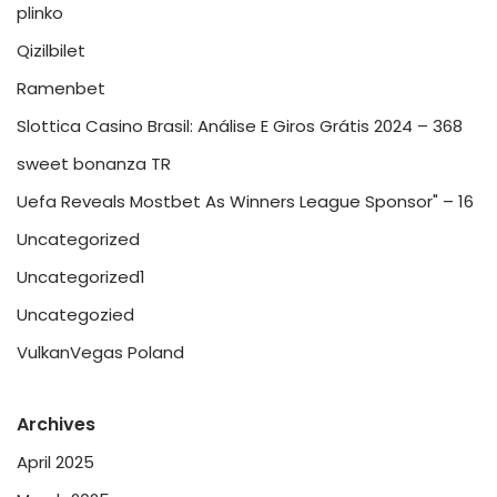
plinko
Qizilbilet
Ramenbet
Slottica Casino Brasil: Análise E Giros Grátis 2024 – 368
sweet bonanza TR
Uefa Reveals Mostbet As Winners League Sponsor" – 16
Uncategorized
Uncategorized1
Uncategozied
VulkanVegas Poland
Archives
April 2025