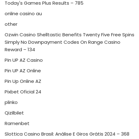
Today's Games Plus Results – 785
online casino au
other
Ozwin Casino Shelltastic Benefits Twenty Five Free Spins
Simply No Downpayment Codes On Range Casino
Reward – 134
Pin UP AZ Casino
Pin UP AZ Online
Pin Up Online AZ
Pixbet Oficial 24
plinko
Qizilbilet
Ramenbet
Slottica Casino Brasil: Análise E Giros Grátis 2024 – 368