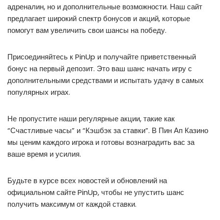
адреналин, но и дополнительные возможности. Наш сайт
предлагает широкий спектр бонусов и акций, которые
помогут вам увеличить свои шансы на победу.
Присоединяйтесь к PinUp и получайте приветственный
бонус на первый депозит. Это ваш шанс начать игру с
дополнительными средствами и испытать удачу в самых
популярных играх.
Не пропустите наши регулярные акции, такие как
“Счастливые часы” и “Кэшбэк за ставки”. В Пин Ап Казино
мы ценим каждого игрока и готовы вознаградить вас за
ваше время и усилия.
Будьте в курсе всех новостей и обновлений на
официальном сайте PinUp, чтобы не упустить шанс
получить максимум от каждой ставки.