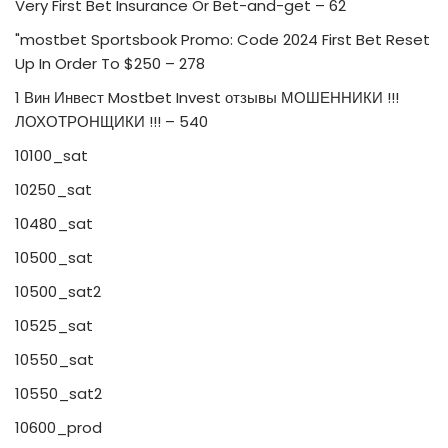
Very First Bet Insurance Or Bet-and-get – 62
"mostbet Sportsbook Promo: Code 2024 First Bet Reset
Up In Order To $250 – 278
1 Вин Инвест Mostbet Invest отзывы МОШЕННИКИ !!!
ЛОХОТРОНЩИКИ !!! – 540
10100_sat
10250_sat
10480_sat
10500_sat
10500_sat2
10525_sat
10550_sat
10550_sat2
10600_prod