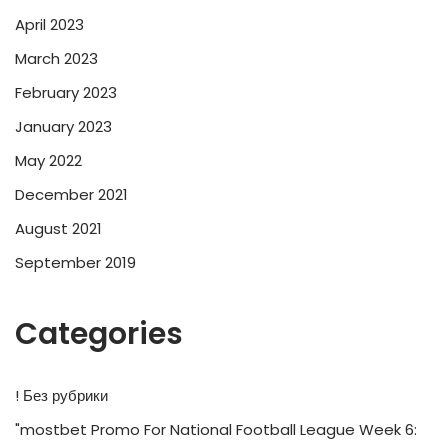
April 2023
March 2023
February 2023
January 2023
May 2022
December 2021
August 2021
September 2019
Categories
! Без рубрики
"mostbet Promo For National Football League Week 6: