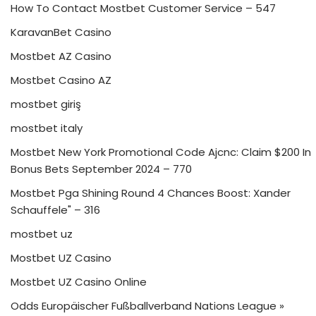
How To Contact Mostbet Customer Service – 547
KaravanBet Casino
Mostbet AZ Casino
Mostbet Casino AZ
mostbet giriş
mostbet italy
Mostbet New York Promotional Code Ajcnc: Claim $200 In
Bonus Bets September 2024 – 770
Mostbet Pga Shining Round 4 Chances Boost: Xander
Schauffele" – 316
mostbet uz
Mostbet UZ Casino
Mostbet UZ Casino Online
Odds Europäischer Fußballverband Nations League »