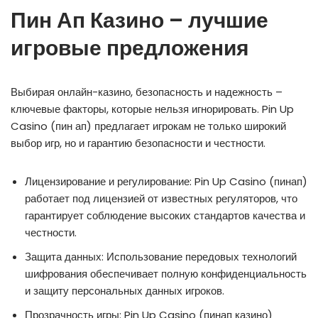
Пин Ап Казино – лучшие
игровые предложения
Выбирая онлайн-казино, безопасность и надежность –
ключевые факторы, которые нельзя игнорировать. Pin Up
Casino (пин ап) предлагает игрокам не только широкий
выбор игр, но и гарантию безопасности и честности.
Лицензирование и регулирование: Pin Up Casino (пинап)
работает под лицензией от известных регуляторов, что
гарантирует соблюдение высоких стандартов качества и
честности.
Защита данных: Использование передовых технологий
шифрования обеспечивает полную конфиденциальность
и защиту персональных данных игроков.
Прозрачность игры: Pin Up Casino (пинап казино)