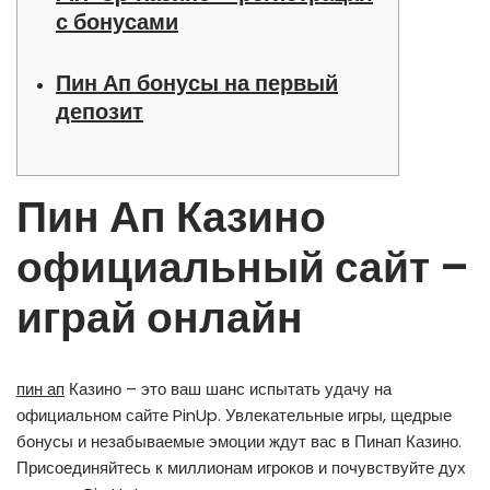
с бонусами
Пин Ап бонусы на первый
депозит
Пин Ап Казино
официальный сайт –
играй онлайн
пин ап
Казино – это ваш шанс испытать удачу на
официальном сайте PinUp. Увлекательные игры, щедрые
бонусы и незабываемые эмоции ждут вас в Пинап Казино.
Присоединяйтесь к миллионам игроков и почувствуйте дух