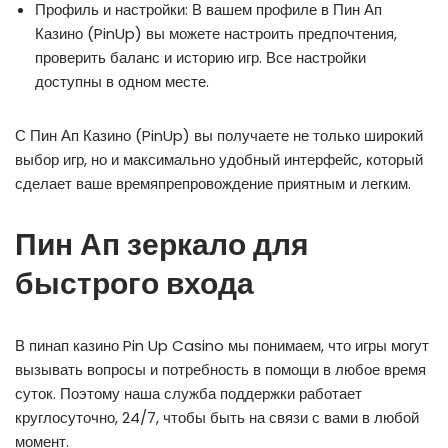
Профиль и настройки: В вашем профиле в Пин Ап
Казино (PinUp) вы можете настроить предпочтения,
проверить баланс и историю игр. Все настройки
доступны в одном месте.
С Пин Ап Казино (PinUp) вы получаете не только широкий
выбор игр, но и максимально удобный интерфейс, который
сделает ваше времяпрепровождение приятным и легким.
Пин Ап зеркало для
быстрого входа
В пинап казино Pin Up Casino мы понимаем, что игры могут
вызывать вопросы и потребность в помощи в любое время
суток. Поэтому наша служба поддержки работает
круглосуточно, 24/7, чтобы быть на связи с вами в любой
момент.