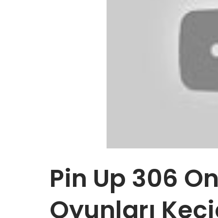
Pin Up 306 On
Oyunları Keçi