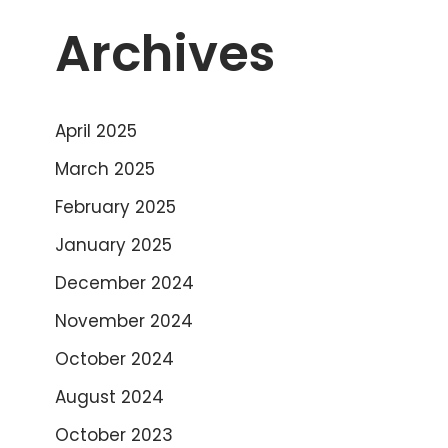
Archives
April 2025
March 2025
February 2025
January 2025
December 2024
November 2024
October 2024
August 2024
October 2023