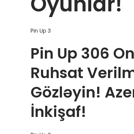
Oyunlar!
Pin Up 3
Pin Up 306 On
Ruhsat Verilm
Gözləyin! Az
İnkişaf!