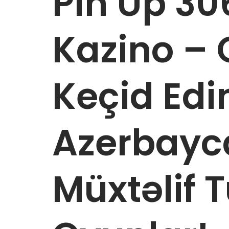
Pin Up 30
Kazino – 
Keçid Edi
Azerbayc
Müxtəlif 