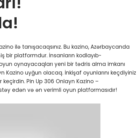
rı!
da!
zino ilə tanışacaqsınız. Bu kazino, Azərbaycanda
ş bir platformdur. İnsanların kodlayıb-
un oynayacaqları yeni bir tədris alma imkanı
 Kazino uyğun olacaq. İnkişaf oyunlarını keçdiyiniz
 keçirdin. Pin Up 306 Onlayn Kazino –
təy edən və ən verimli oyun platformasıdır!