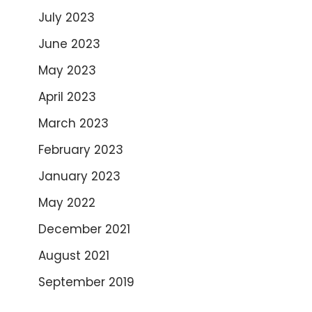
July 2023
June 2023
May 2023
April 2023
March 2023
February 2023
January 2023
May 2022
December 2021
August 2021
September 2019