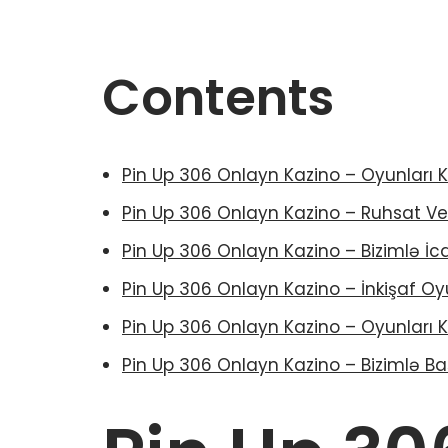
Contents
Pin Up 306 Onlayn Kazino – Oyunları 
Pin Up 306 Onlayn Kazino – Ruhsat Ver
Pin Up 306 Onlayn Kazino – Bizimlə İc
Pin Up 306 Onlayn Kazino – İnkişaf Oy
Pin Up 306 Onlayn Kazino – Oyunları K
Pin Up 306 Onlayn Kazino – Bizimlə B