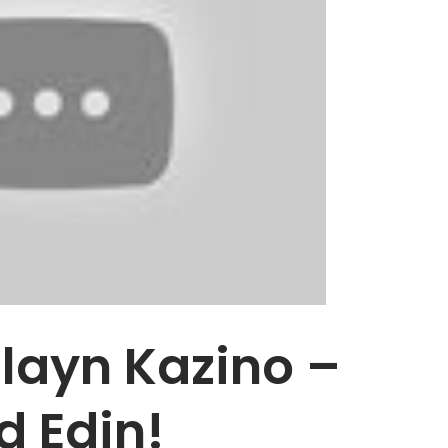
layn Kazino –
d Edin!