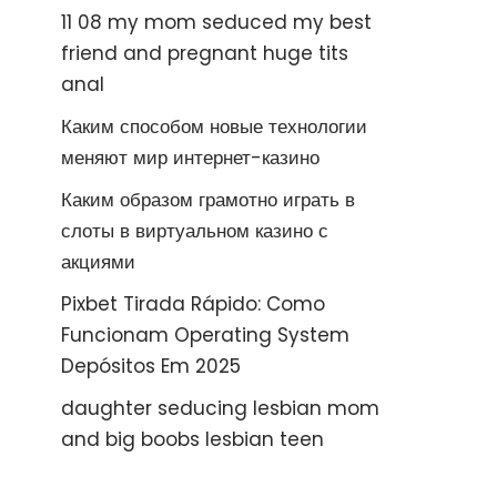
11 08 my mom seduced my best
friend and pregnant huge tits
anal
Каким способом новые технологии
меняют мир интернет-казино
Каким образом грамотно играть в
слоты в виртуальном казино с
акциями
Pixbet Tirada Rápido: Como
Funcionam Operating System
Depósitos Em 2025
daughter seducing lesbian mom
and big boobs lesbian teen