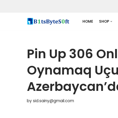
Skip
to
HOME
SHOP
content
Pin Up 306 On
Oynamaq Uç
Azerbaycan’da 
by
sid.sainy@gmail.com