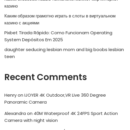
казино
Каким образом грамотно играть в слоты в виртуальном
казино с акциями
Pixbet Tirada Rápido: Como Funcionam Operating
System Depósitos Em 2025
daughter seducing lesbian mom and big boobs lesbian
teen
Recent Comments
Henry
on
IJOYER 4K Outdoor,VR Live 360 Degree
Panoramic Camera
Alexandra
on
40M Waterproof 4K 24FPS Sport Action
Camera with night vision