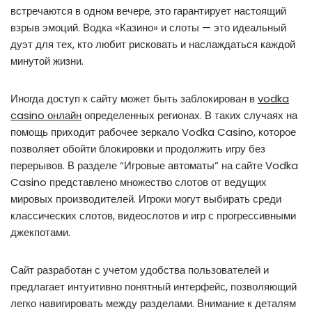
встречаются в одном вечере, это гарантирует настоящий
взрыв эмоций. Водка «Казино» и слоты — это идеальный
дуэт для тех, кто любит рисковать и наслаждаться каждой
минутой жизни.
Иногда доступ к сайту может быть заблокирован в
vodka
casino онлайн
определенных регионах. В таких случаях на
помощь приходит рабочее зеркало Vodka Casino, которое
позволяет обойти блокировки и продолжить игру без
перерывов. В разделе “Игровые автоматы” на сайте Vodka
Casino представлено множество слотов от ведущих
мировых производителей. Игроки могут выбирать среди
классических слотов, видеослотов и игр с прогрессивными
джекпотами.
Сайт разработан с учетом удобства пользователей и
предлагает интуитивно понятный интерфейс, позволяющий
легко навигировать между разделами. Внимание к деталям