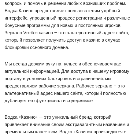
вопросы и помочь в решении любых возникших проблем.
Водка Казино предоставляет пользователям удобный
интерфейс, упрощенный процесс регистрации и различные
бонусные программы для новых и постоянных игроков.
Зеркало Vodka казино – это альтернативный адрес сайта,
который позволяет получить доступ к казино в случае
блокировки основного домена.
Мы всегда держим руку на пульсе и обеспечиваем вас
актуальной информацией. Для доступа к нашему игровому
порталу в условиях блокировок и ограничений, мы
предоставляем рабочие зеркала. Рабочее зеркало – это
альтернативный адрес нашего сайта, который полностью
дублирует его функционал и содержимое.
Водка «Казино» — это уникальный бренд, который
привлекает внимание своим экстравагантным названием и
премиальным качеством. Водка «Казино» производится с