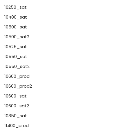
10250_sat
10480_sat
10500_sat
10500_sat2
10525_sat
10550_sat
10550_sat2
10600_prod
10600_prod2
10600_sat
10600_sat2
10850_sat
11400_prod