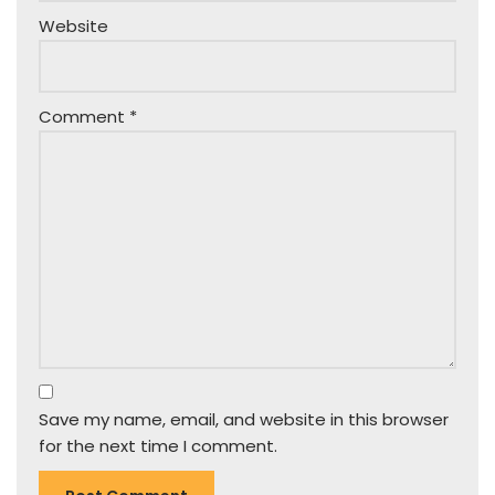
Website
Comment
*
Save my name, email, and website in this browser
for the next time I comment.