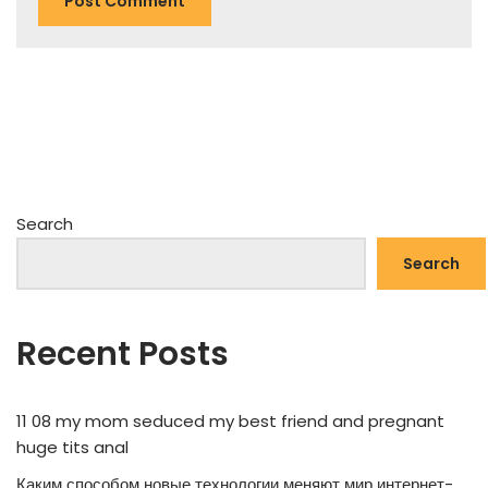
Search
Search
Recent Posts
11 08 my mom seduced my best friend and pregnant
huge tits anal
Каким способом новые технологии меняют мир интернет-