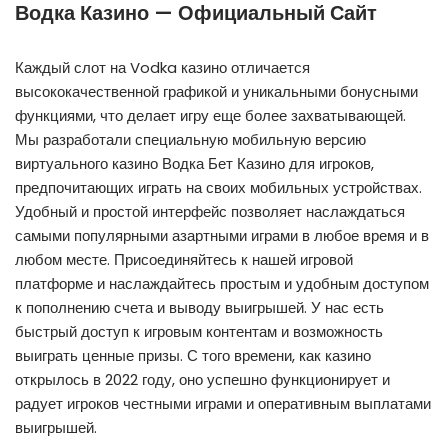
Водка Казино — Официальный Сайт
Каждый слот на Vodka казино отличается
высококачественной графикой и уникальными бонусными
функциями, что делает игру еще более захватывающей.
Мы разработали специальную мобильную версию
виртуального казино Водка Бет Казино для игроков,
предпочитающих играть на своих мобильных устройствах.
Удобный и простой интерфейс позволяет наслаждаться
самыми популярными азартными играми в любое время и в
любом месте. Присоединяйтесь к нашей игровой
платформе и наслаждайтесь простым и удобным доступом
к пополнению счета и выводу выигрышей. У нас есть
быстрый доступ к игровым контентам и возможность
выиграть ценные призы. С того времени, как казино
открылось в 2022 году, оно успешно функционирует и
радует игроков честными играми и оперативным выплатами
выигрышей.