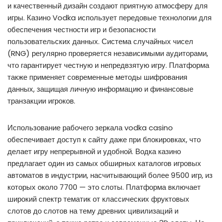
и качественный дизайн создают приятную атмосферу для
игры. Казино Vodka использует передовые технологии для
обеспечения честности игр и безопасности
пользовательских данных. Система случайных чисел
(RNG) регулярно проверяется независимыми аудиторами,
что гарантирует честную и непредвзятую игру. Платформа
также применяет современные методы шифрования
данных, защищая личную информацию и финансовые
транзакции игроков.
Использование рабочего зеркала vodka casino
обеспечивает доступ к сайту даже при блокировках, что
делает игру непрерывной и удобной. Водка казино
предлагает один из самых обширных каталогов игровых
автоматов в индустрии, насчитывающий более 9500 игр, из
которых около 7700 — это слоты. Платформа включает
широкий спектр тематик от классических фруктовых
слотов до слотов на тему древних цивилизаций и