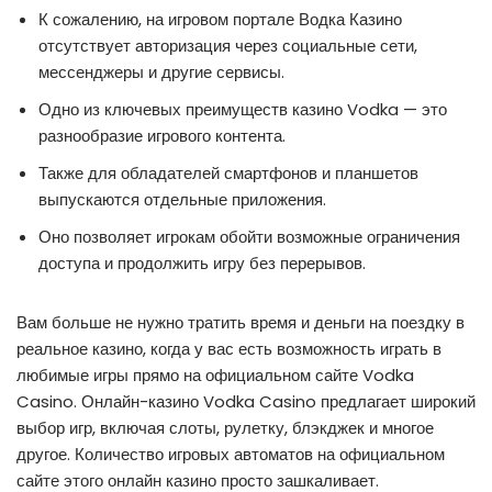
К сожалению, на игровом портале Водка Казино
отсутствует авторизация через социальные сети,
мессенджеры и другие сервисы.
Одно из ключевых преимуществ казино Vodka — это
разнообразие игрового контента.
Также для обладателей смартфонов и планшетов
выпускаются отдельные приложения.
Оно позволяет игрокам обойти возможные ограничения
доступа и продолжить игру без перерывов.
Вам больше не нужно тратить время и деньги на поездку в
реальное казино, когда у вас есть возможность играть в
любимые игры прямо на официальном сайте Vodka
Casino. Онлайн-казино Vodka Casino предлагает широкий
выбор игр, включая слоты, рулетку, блэкджек и многое
другое. Количество игровых автоматов на официальном
сайте этого онлайн казино просто зашкаливает.