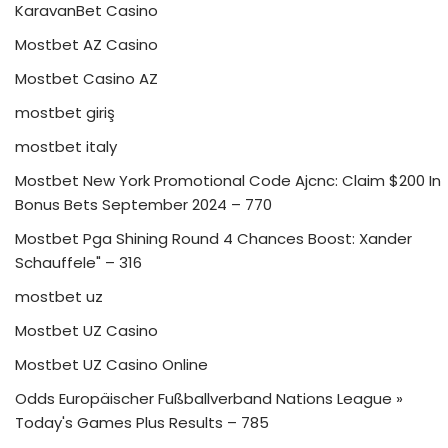
KaravanBet Casino
Mostbet AZ Casino
Mostbet Casino AZ
mostbet giriş
mostbet italy
Mostbet New York Promotional Code Ajcnc: Claim $200 In
Bonus Bets September 2024 – 770
Mostbet Pga Shining Round 4 Chances Boost: Xander
Schauffele" – 316
mostbet uz
Mostbet UZ Casino
Mostbet UZ Casino Online
Odds Europäischer Fußballverband Nations League »
Today's Games Plus Results – 785