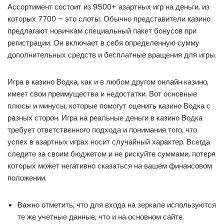
Ассортимент состоит из 9500+ азартных игр на деньги, из
которых 7700 – это слоты. Обычно представители казино
предлагают новичкам специальный пакет бонусов при
регистрации. Он включает в себя определенную сумму
дополнительных средств и бесплатные вращения для игры.
Игра в казино Водка, как и в любом другом онлайн казино,
имеет свои преимущества и недостатки. Вот основные
плюсы и минусы, которые помогут оценить казино Водка с
разных сторон. Игра на реальные деньги в казино Водка
требует ответственного подхода и понимания того, что
успех в азартных играх носит случайный характер. Всегда
следите за своим бюджетом и не рискуйте суммами, потеря
которых может негативно сказаться на вашем финансовом
положении.
Важно отметить, что для входа на зеркале используются
те же учетные данные, что и на основном сайте.