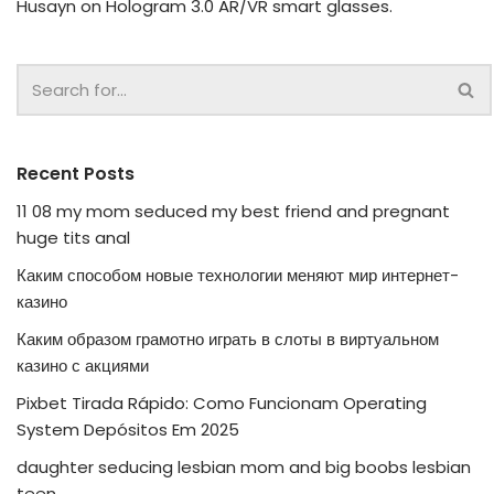
Husayn
on
Hologram 3.0 AR/VR smart glasses.
Recent Posts
11 08 my mom seduced my best friend and pregnant
huge tits anal
Каким способом новые технологии меняют мир интернет-
казино
Каким образом грамотно играть в слоты в виртуальном
казино с акциями
Pixbet Tirada Rápido: Como Funcionam Operating
System Depósitos Em 2025
daughter seducing lesbian mom and big boobs lesbian
teen