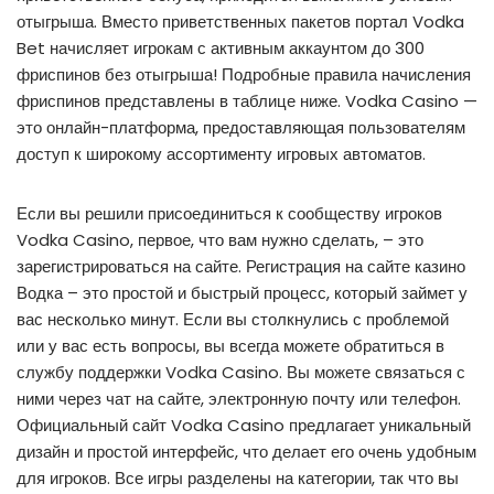
отыгрыша. Вместо приветственных пакетов портал Vodka
Bet начисляет игрокам с активным аккаунтом до 300
фриспинов без отыгрыша! Подробные правила начисления
фриспинов представлены в таблице ниже. Vodka Casino —
это онлайн-платформа, предоставляющая пользователям
доступ к широкому ассортименту игровых автоматов.
Если вы решили присоединиться к сообществу игроков
Vodka Casino, первое, что вам нужно сделать, – это
зарегистрироваться на сайте. Регистрация на сайте казино
Водка – это простой и быстрый процесс, который займет у
вас несколько минут. Если вы столкнулись с проблемой
или у вас есть вопросы, вы всегда можете обратиться в
службу поддержки Vodka Casino. Вы можете связаться с
ними через чат на сайте, электронную почту или телефон.
Официальный сайт Vodka Casino предлагает уникальный
дизайн и простой интерфейс, что делает его очень удобным
для игроков. Все игры разделены на категории, так что вы