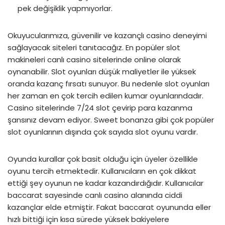
pek değişiklik yapmıyorlar.
Okuyucularımıza, güvenilir ve kazançlı casino deneyimi
sağlayacak siteleri tanıtacağız. En popüler slot
makineleri canlı casino sitelerinde online olarak
oynanabilir. Slot oyunları düşük maliyetler ile yüksek
oranda kazanç fırsatı sunuyor. Bu nedenle slot oyunları
her zaman en çok tercih edilen kumar oyunlarındadır.
Casino sitelerinde 7/24 slot çevirip para kazanma
şansınız devam ediyor. Sweet bonanza gibi çok popüler
slot oyunlarının dışında çok sayıda slot oyunu vardır.
Oyunda kurallar çok basit olduğu için üyeler özellikle
oyunu tercih etmektedir. Kullanıcıların en çok dikkat
ettiği şey oyunun ne kadar kazandırdığıdır. Kullanıcılar
baccarat sayesinde canlı casino alanında ciddi
kazançlar elde etmiştir. Fakat baccarat oyununda eller
hızlı bittiği için kısa sürede yüksek bakiyelere