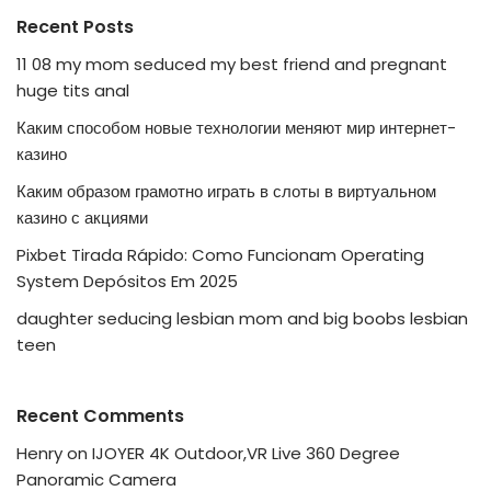
Recent Posts
11 08 my mom seduced my best friend and pregnant
huge tits anal
Каким способом новые технологии меняют мир интернет-
казино
Каким образом грамотно играть в слоты в виртуальном
казино с акциями
Pixbet Tirada Rápido: Como Funcionam Operating
System Depósitos Em 2025
daughter seducing lesbian mom and big boobs lesbian
teen
Recent Comments
Henry
on
IJOYER 4K Outdoor,VR Live 360 Degree
Panoramic Camera