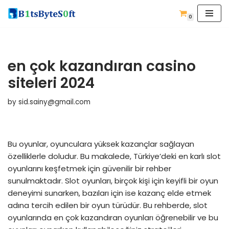
0
Skip
to
content
en çok kazandıran casino
siteleri 2024
by
sid.sainy@gmail.com
Bu oyunlar, oyunculara yüksek kazançlar sağlayan
özelliklerle doludur. Bu makalede, Türkiye’deki en karlı slot
oyunlarını keşfetmek için güvenilir bir rehber
sunulmaktadır. Slot oyunları, birçok kişi için keyifli bir oyun
deneyimi sunarken, bazıları için ise kazanç elde etmek
adına tercih edilen bir oyun türüdür. Bu rehberde, slot
oyunlarında en çok kazandıran oyunları öğrenebilir ve bu