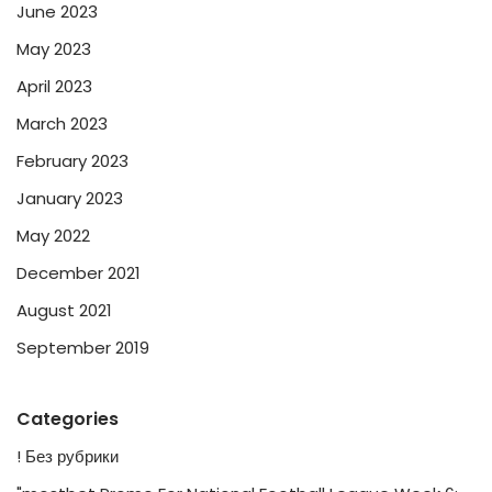
June 2023
May 2023
April 2023
March 2023
February 2023
January 2023
May 2022
December 2021
August 2021
September 2019
Categories
! Без рубрики