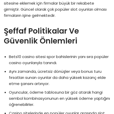
sitesine eklemek için firmalar büyük bir rekabete
girmiştir. Güncel olarak çok popüler slot oyunları olması
firmaların işine gelmektedir.
Şeffaf Politikalar Ve
Güvenlik Önlemleri
Bets10 casino sitesi spor bahislerinin yanı sıra popüler
casino oyunlarıyla tanındı.
Aynı zamanda, ücretsiz dönüşler veya bonus turu
fırsatları sunan oyunlar da daha yüksek kazanç elde
etme şansını artırıyor.
Oyuncular, ödeme tablosuna bir göz atarak hangi
sembol kombinasyonunun en yüksek ödeme yaptığını
öğrenebilirler.
Casino sitelerinde en popüler oyunlar arasında slot