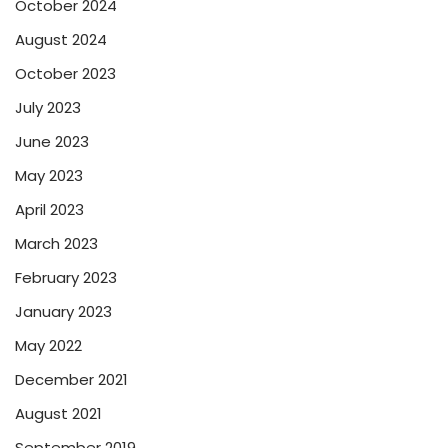
October 2024
August 2024
October 2023
July 2023
June 2023
May 2023
April 2023
March 2023
February 2023
January 2023
May 2022
December 2021
August 2021
September 2019