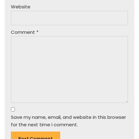
Website
Comment
*
Save my name, email, and website in this browser
for the next time I comment.