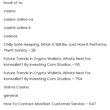
book of ra
casino
casino onlina ca
casinò online it
casinos
Chilly Safe-keeping: What It Will Be, Just How It Performs,
Theft Safety – 26
Future Trends In Crypto Wallets: Whats Next For
Ironwallet? By Investing Com Studios – 110
Future Trends In Crypto Wallets: Whats Next For
Ironwallet? By Investing Com Studios – 754
Gama Casino
general
How To Contact Mostbet Customer Service – 547