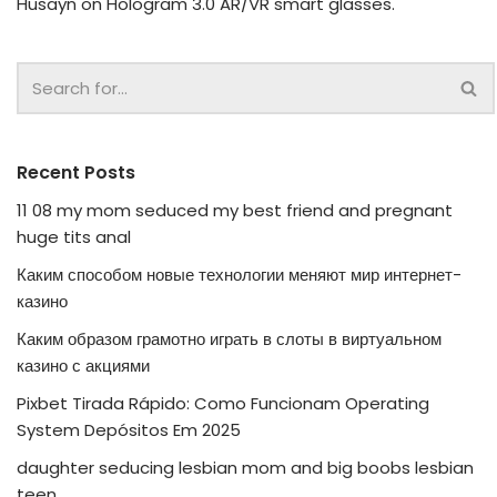
Husayn
on
Hologram 3.0 AR/VR smart glasses.
Recent Posts
11 08 my mom seduced my best friend and pregnant
huge tits anal
Каким способом новые технологии меняют мир интернет-
казино
Каким образом грамотно играть в слоты в виртуальном
казино с акциями
Pixbet Tirada Rápido: Como Funcionam Operating
System Depósitos Em 2025
daughter seducing lesbian mom and big boobs lesbian
teen