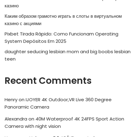
казино
Каким образом грамотно играть в слоты в виртуальном
казино с акциями
Pixbet Tirada Rápido: Como Funcionam Operating
System Depósitos Em 2025
daughter seducing lesbian mom and big boobs lesbian
teen
Recent Comments
Henry
on
IJOYER 4K Outdoor,VR Live 360 Degree
Panoramic Camera
Alexandra
on
40M Waterproof 4K 24FPS Sport Action
Camera with night vision