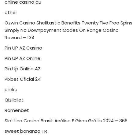
online casino au
other
Ozwin Casino Shelltastic Benefits Twenty Five Free Spins
Simply No Downpayment Codes On Range Casino
Reward – 134
Pin UP AZ Casino
Pin UP AZ Online
Pin Up Online AZ
Pixbet Oficial 24
plinko
Qizilbilet
Ramenbet
Slottica Casino Brasil: Análise E Giros Grátis 2024 – 368
sweet bonanza TR