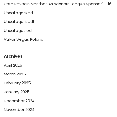
Uefa Reveals Mostbet As Winners League Sponsor" – 16
Uncategorized
Uncategorized1
Uncategozied
VulkanVegas Poland
Archives
April 2025
March 2025
February 2025
January 2025
December 2024
November 2024