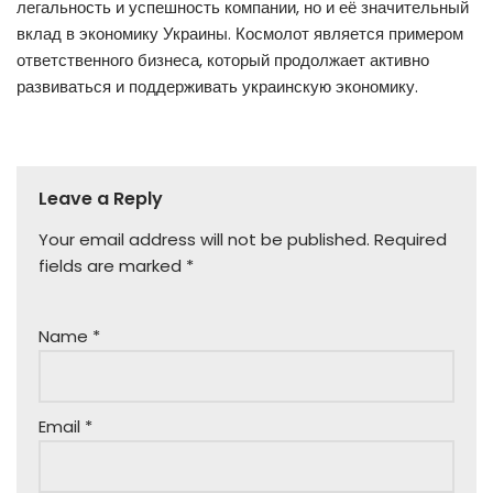
легальность и успешность компании, но и её значительный
вклад в экономику Украины. Космолот является примером
ответственного бизнеса, который продолжает активно
развиваться и поддерживать украинскую экономику.
Leave a Reply
Your email address will not be published.
Required
fields are marked
*
Name
*
Email
*